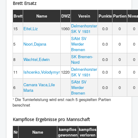
Brett Ersatz
Brett
Name
DWZ
Verein
Punkte
Partien
Nive
Delmenhorster
15
Eitel,Liz
1060
0.0
0
0
SK V 1931
SAbt SV
5
Noori,Dajana
Werder
0.0
0
0
Bremen
SK Bremen-
8
Wachtel,Edwin
0.0
0
0
Nord
Delmenhorster
11
Ishcenko,Volodymyr
1220
0.0
0
0
SK V 1931
SAbt SV
Camara Vaca,Lile
6
Werder
0.0
0
0
Maria
Bremen
¹ Die Turnierleistung wird erst nach 5 gespielten Partien
berechnet
Kampflose Ergebnisse pro Mannschaft
kampflos
kampflos
Nr
Name
gewonnen
verloren