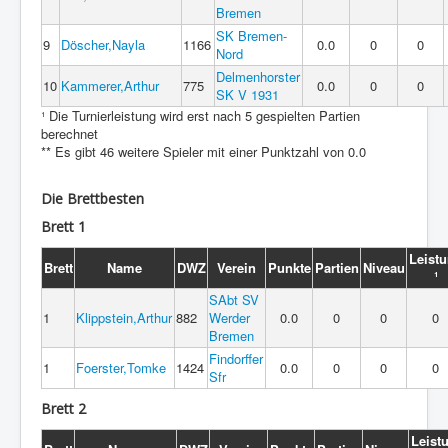
Bremen
SK Bremen-
9
Döscher,Nayla
1166
0.0
0
0
Nord
Delmenhorster
10
Kammerer,Arthur
775
0.0
0
0
SK V 1931
¹ Die Turnierleistung wird erst nach 5 gespielten Partien
berechnet
** Es gibt 46 weitere Spieler mit einer Punktzahl von 0.0
Die Brettbesten
Brett 1
Leist
Brett
Name
DWZ
Verein
Punkte
Partien
Niveau
¹
SAbt SV
1
Klippstein,Arthur
882
Werder
0.0
0
0
0
Bremen
Findorffer
1
Foerster,Tomke
1424
0.0
0
0
0
Sfr
Brett 2
Leist