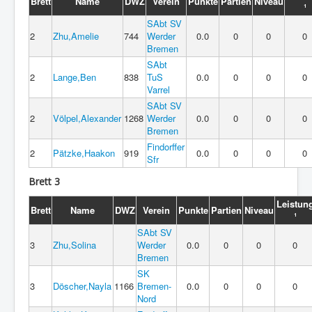
Brett
Name
DWZ
Verein
Punkte
Partien
Niveau
¹
SAbt SV
2
Zhu,Amelie
744
Werder
0.0
0
0
0
Bremen
SAbt
2
Lange,Ben
838
TuS
0.0
0
0
0
Varrel
SAbt SV
2
Völpel,Alexander
1268
Werder
0.0
0
0
0
Bremen
Findorffer
2
Pätzke,Haakon
919
0.0
0
0
0
Sfr
Brett 3
Leistun
Brett
Name
DWZ
Verein
Punkte
Partien
Niveau
¹
SAbt SV
3
Zhu,Solina
Werder
0.0
0
0
0
Bremen
SK
3
Döscher,Nayla
1166
Bremen-
0.0
0
0
0
Nord