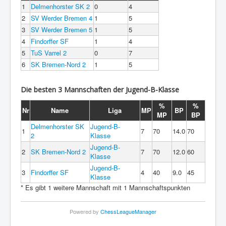
1
Delmenhorster SK 2
0
4
2
SV Werder Bremen 4
1
5
3
SV Werder Bremen 5
1
5
4
Findorffer SF
1
4
5
TuS Varrel 2
0
7
6
SK Bremen-Nord 2
1
5
Die besten 3 Mannschaften der Jugend-B-Klasse
%
%
Nr
Name
Liga
MP
BP
MP
BP
Delmenhorster SK
Jugend-B-
1
7
70
14.0
70
2
Klasse
Jugend-B-
2
SK Bremen-Nord 2
7
70
12.0
60
Klasse
Jugend-B-
3
Findorffer SF
4
40
9.0
45
Klasse
* Es gibt 1 weitere Mannschaft mit 1 Mannschaftspunkten
Powered by
ChessLeagueManager