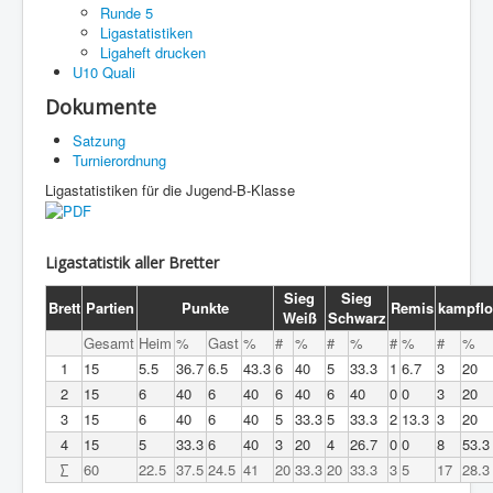
Runde 5
Ligastatistiken
Ligaheft drucken
U10 Quali
Dokumente
Satzung
Turnierordnung
Ligastatistiken für die Jugend-B-Klasse
Ligastatistik aller Bretter
Sieg
Sieg
Brett
Partien
Punkte
Remis
kampflo
Weiß
Schwarz
Gesamt
Heim
%
Gast
%
#
%
#
%
#
%
#
%
1
15
5.5
36.7
6.5
43.3
6
40
5
33.3
1
6.7
3
20
2
15
6
40
6
40
6
40
6
40
0
0
3
20
3
15
6
40
6
40
5
33.3
5
33.3
2
13.3
3
20
4
15
5
33.3
6
40
3
20
4
26.7
0
0
8
53.3
∑
60
22.5
37.5
24.5
41
20
33.3
20
33.3
3
5
17
28.3