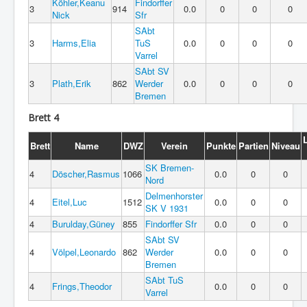
Köhler,Keanu
Findorffer
3
914
0.0
0
0
0
Nick
Sfr
SAbt
3
Harms,Elia
TuS
0.0
0
0
0
Varrel
SAbt SV
3
Plath,Erik
862
Werder
0.0
0
0
0
Bremen
Brett 4
Brett
Name
DWZ
Verein
Punkte
Partien
Niveau
SK Bremen-
4
Döscher,Rasmus
1066
0.0
0
0
Nord
Delmenhorster
4
Eitel,Luc
1512
0.0
0
0
SK V 1931
4
Burulday,Güney
855
Findorffer Sfr
0.0
0
0
SAbt SV
4
Völpel,Leonardo
862
Werder
0.0
0
0
Bremen
SAbt TuS
4
Frings,Theodor
0.0
0
0
Varrel