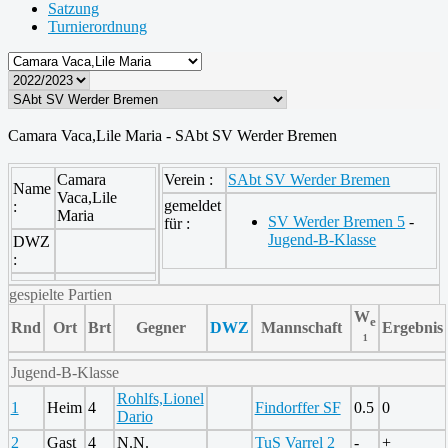
Satzung
Turnierordnung
Camara Vaca,Lile Maria - SAbt SV Werder Bremen
Camara
Verein :
SAbt SV Werder Bremen
Name
Vaca,Lile
gemeldet
:
Maria
SV Werder Bremen 5
-
für :
Jugend-B-Klasse
DWZ
:
gespielte Partien
W
e
Rnd
Ort
Brt
Gegner
DWZ
Mannschaft
Ergebnis
¹
Jugend-B-Klasse
Rohlfs,Lionel
1
Heim
4
Findorffer SF
0.5
0
Dario
2
Gast
4
N.N.
TuS Varrel 2
-
+