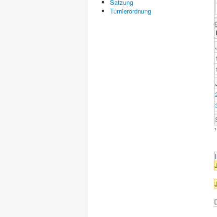
Satzung
Turnierordnung
¹