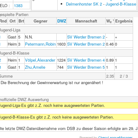
Delmenhorster SK 2
-
Jugend-B-Klasse
ELO :
1383
gespielte Partien
Rnd
Ort
Brt
Gegner
DWZ
Mannschaft
W
¹
Ergebnis
e
Jugend-Liga
1
Gast
5
N.N.
SV Werder Bremen 2
-
+
1
Heim
3
Petermann,Robin
1603
SV Werder Bremen 2
0.46
0
Jugend-B-Klasse
2
Heim
1
Völpel,Alexander
1224
SV Werder Bremen 4
0.89
1
3
Gast
1
Zhu,Amelie
744
SV Werder Bremen 5
1
1
Summe
2.35
2 / 3
 Die Berechnung der Gewinnerwartung ist nur angenähert !
Inoffizielle DWZ Auswertung
Jugend-Liga-Es gibt z.Z. noch keine ausgewerteten Partien.
Jugend-B-Klasse-Es gibt z.Z. noch keine ausgewerteten Partien.
Die letzte DWZ-Datenübernahme vom DSB zu dieser Saison erfolgte am 29. J
Powered by
ChessLeagueManager