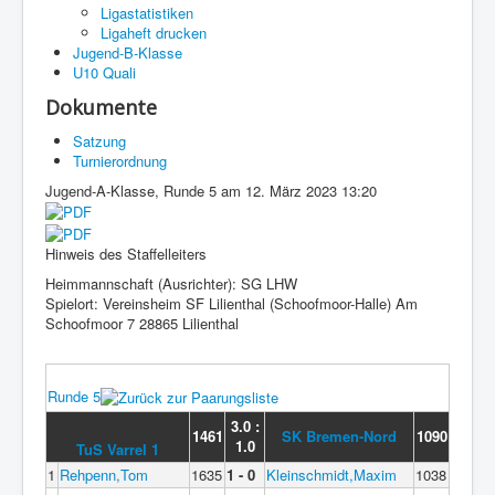
Ligastatistiken
Ligaheft drucken
Jugend-B-Klasse
U10 Quali
Dokumente
Satzung
Turnierordnung
Jugend-A-Klasse, Runde 5 am 12. März 2023 13:20
Hinweis des Staffelleiters
Heimmannschaft (Ausrichter): SG LHW
Spielort: Vereinsheim SF Lilienthal (Schoofmoor-Halle) Am
Schoofmoor 7 28865 Lilienthal
Runde 5
3.0 :
1461
SK Bremen-Nord
1090
1.0
TuS Varrel 1
1
Rehpenn,Tom
1635
1 - 0
Kleinschmidt,Maxim
1038