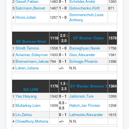
2
Gesell,Fabian
1483
0 - 1
Schröder,André
1360
3
Salzmann,Bennet
1467
1 - 0
Golovchenko,Kirill
871
Sommerschuh,Louis
4
Hinze,Julian
1257
1 - 0
Anthony
2.0 :
1118
SF Bremer Osten
1578
2.0
SK Bremen-West
1
Stindt,Tammo
1558
1 - 0
Barseghyan,Narek
1756
2
Aslantas,Süleyman
1003
0 - 1
Giss,Alexander
1581
3
Bremermann,Jakow
794
0 - 1
Schrage,Phoenix
1396
4
Lüken,Juliane
+/-
N.N.
1.5 :
1176
SV Werder Bremen 3
1364
2.5
SG LHW
1
Yao,Haiyang
1342
0 - 1
Jablonski,Ture
1269
0.5 -
2
Mullarkey,Liam
1009
Halich,Jan Finnian
1208
0.5
3
Lin,Zehou
0 - 1
Lattreuter,Alexander
1615
4
Chowdhury,Mohona
+/-
N.N.