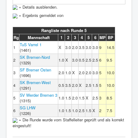
= Details ausblenden.
= Ergebnis gemeldet von
Rangliste nach Runde 5
Rg
Mannschaft
1
2
3
4
5
6
MP
BP
TuS Varrel 1
1
X
3.0
2.0
3.5
3.0
3.0
9
14.5
(1461)
SK Bremen-Nord
2
1.0
X
3.0
0.5
2.5
2.5
6
9.5
(1329)
SF Bremer Osten
3
2.0
1.0
X
2.0
2.0
3.0
5
10.0
(1696)
SK Bremen-West
4
0.5
3.5
2.0
X
2.5
1.5
5
10.0
(1291)
SV Werder Bremen 3
5
1.0
1.5
2.0
1.5
X
2.5
3
8.5
(1315)
SG LHW
6
1.0
1.5
1.0
2.5
1.5
X
2
7.5
(1226)
= Die Runde wurde vom Staffelleiter geprüft und als korrekt
eingestuft!