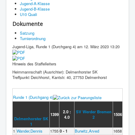
Jugend-A-Klasse
Jugend-B-Klasse
U10 Quali
Dokumente
Satzung
Turnierordnung
Jugend-Liga, Runde 1 (Durchgang 4) am 12. März 2023 13:20
Hinweis des Staffelleiters
Heimmannschaft (Ausrichter): Delmenhorster SK
Treffpunkt Deichhorst, Kantstr. 40, 27753 Delmenhorst
Runde 1 (Durchgang 4)
2.0 :
SV Werder Bremen
1399
1506
4.0
2
Delmenhorster SK
1
1
Wander,Dennis
1755
0 - 1
Burwitz,Arved
1658