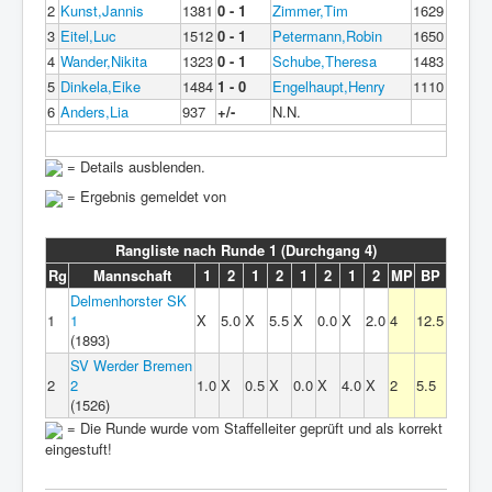
2
Kunst,Jannis
1381
0 - 1
Zimmer,Tim
1629
3
Eitel,Luc
1512
0 - 1
Petermann,Robin
1650
4
Wander,Nikita
1323
0 - 1
Schube,Theresa
1483
5
Dinkela,Eike
1484
1 - 0
Engelhaupt,Henry
1110
6
Anders,Lia
937
+/-
N.N.
= Details ausblenden.
= Ergebnis gemeldet von
Rangliste nach Runde 1 (Durchgang 4)
Rg
Mannschaft
1
2
1
2
1
2
1
2
MP
BP
Delmenhorster SK
1
1
X
5.0
X
5.5
X
0.0
X
2.0
4
12.5
(1893)
SV Werder Bremen
2
2
1.0
X
0.5
X
0.0
X
4.0
X
2
5.5
(1526)
= Die Runde wurde vom Staffelleiter geprüft und als korrekt
eingestuft!