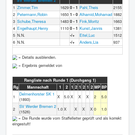
SV Werder Bremen 2
1
Zimmer,Tim
1629
0 - 1
Pahl,Theis
2155
2
Petermann,Robin
1650
1 - 0
Alhamid,Mohamad
1882
3
Schube,Theresa
1483
0 - 1
Fink,Moritz
1663
4
Engelhaupt,Henry
1110
0 - 1
Kunst,Jannis
1381
5
N.N.
-/+
Eitel,Luc
1512
6
N.N.
-/+
Anders,Lia
937
= Details ausblenden.
= Ergebnis gemeldet von
Rangliste nach Runde 1 (Durchgang 1)
Rg
Mannschaft
1
2
1
2
1
2
1
2
MP
BP
Delmenhorster SK 1
1
X
5.0
X
X
X
2
5.0
(1893)
SV Werder Bremen 2
2
1.0
X
X
X
X
0
1.0
(1526)
= Die Runde wurde vom Staffelleiter geprüft und als korrekt
eingestuft!