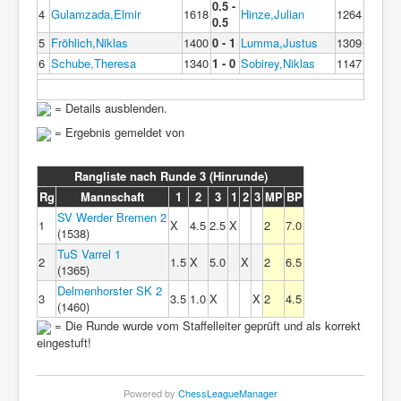
0.5 -
4
Gulamzada,Elmir
1618
Hinze,Julian
1264
0.5
5
Fröhlich,Niklas
1400
0 - 1
Lumma,Justus
1309
6
Schube,Theresa
1340
1 - 0
Sobirey,Niklas
1147
= Details ausblenden.
= Ergebnis gemeldet von
Rangliste nach Runde 3 (Hinrunde)
Rg
Mannschaft
1
2
3
1
2
3
MP
BP
SV Werder Bremen 2
1
X
4.5
2.5
X
2
7.0
(1538)
TuS Varrel 1
2
1.5
X
5.0
X
2
6.5
(1365)
Delmenhorster SK 2
3
3.5
1.0
X
X
2
4.5
(1460)
= Die Runde wurde vom Staffelleiter geprüft und als korrekt
eingestuft!
Powered by
ChessLeagueManager