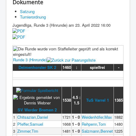
Dokumente
Satzung
Turnierordnung
Jugendliga, Runde 3 (Hinrunde) am 23. April 2022 16:00
Runde 3 (Hinrunde)
Delmenhorster SK 2
1460
:
spielfrei
-
4.5 :
1538
TuS Varrel 1
1385
1.5
SV Werder Bremen 2
1
Chitsazian,Daniel
1721
1 - 0
Weidenhöfer,Max
1882
2
Pfeffer,Samuel
1668
1 - 0
Rehpenn,Tom
1480
3
Zimmer,Tim
1481
1 - 0
Salzmann,Bennet
1225