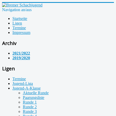
Navigation an/aus
Startseite
Ligen
Termine
Impressum
Archiv
2021/2022
2019/2020
Ligen
Termine
Jugend-Liga
Jugend-A-Klasse
Aktuelle Runde
Paarungsliste
Runde 1
Runde 2
Runde 3