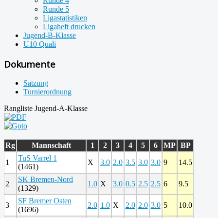
Runde 4
Runde 5
Ligastatistiken
Ligaheft drucken
Jugend-B-Klasse
U10 Quali
Dokumente
Satzung
Turnierordnung
Rangliste Jugend-A-Klasse
Rg
Mannschaft
1
2
3
4
5
6
MP
BP
TuS Varrel 1
1
X
3.0
2.0
3.5
3.0
3.0
9
14.5
(1461)
SK Bremen-Nord
2
1.0
X
3.0
0.5
2.5
2.5
6
9.5
(1329)
SF Bremer Osten
3
2.0
1.0
X
2.0
2.0
3.0
5
10.0
(1696)