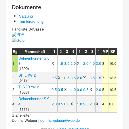
Dokumente
Satzung
Turnierordnung
Rangliste B-Klasse
Rg
Mannschaft
1
2
3
4
1
2
3
4
MP
BP
Delmenhorster SK
1
3
X
1.5
3.5
2.0
X
2.0
4.0
3.0
8
16.0
(1390)
SF LHW 2
2
2.5
X
0.5
3.5
2.0
X
3.5
1.5
7
13.5
(943)
TuS Varrel 2
3
0.5
3.5
X
4.0
0.0
0.5
X
2.0
5
10.5
(1033)
Delmenhorster SK
4
4
2.0
0.5
0.0
X
1.0
2.5
2.0
X
4
8.0
(1111)
Staffelleiter
Dennis Webner |
dennis.webner@web.de
Powered by
ChessLeagueManager