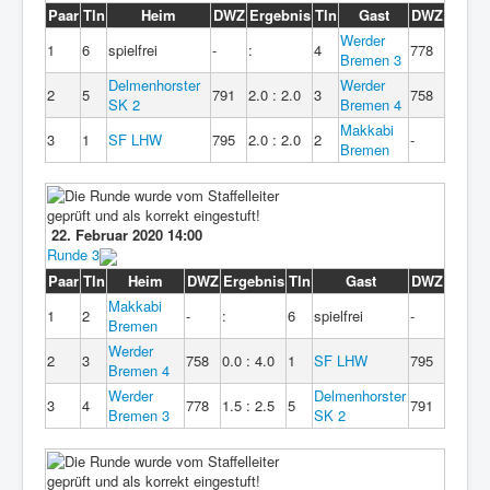
Paar
Tln
Heim
DWZ
Ergebnis
Tln
Gast
DWZ
Werder
1
6
spielfrei
-
:
4
778
Bremen 3
Delmenhorster
Werder
2
5
791
2.0 : 2.0
3
758
SK 2
Bremen 4
Makkabi
3
1
SF LHW
795
2.0 : 2.0
2
-
Bremen
22. Februar 2020 14:00
Runde 3
Paar
Tln
Heim
DWZ
Ergebnis
Tln
Gast
DWZ
Makkabi
1
2
-
:
6
spielfrei
-
Bremen
Werder
2
3
758
0.0 : 4.0
1
SF LHW
795
Bremen 4
Werder
Delmenhorster
3
4
778
1.5 : 2.5
5
791
Bremen 3
SK 2