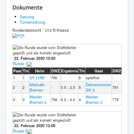
Dokumente
Satzung
Turnierordnung
Rundenübersicht : U12 B-Klasse
22. Februar 2020 10:00
Runde 1
Paar
Tln
Heim
DWZ
Ergebnis
Tln
Gast
DWZ
1
1
SF LHW
795
:
6
spielfrei
-
Makkabi
Delmenhorster
2
2
-
0.5 : 2.5
5
791
Bremen
SK 2
Werder
Werder
3
3
758
0.0 : 4.0
4
778
Bremen 4
Bremen 3
22. Februar 2020 12:00
Runde 2