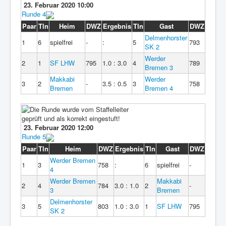
23. Februar 2020 10:00
Runde 4
Paar
Tln
Heim
DWZ
Ergebnis
Tln
Gast
DWZ
Delmenhorster
1
6
spielfrei
-
:
5
793
SK 2
Werder
2
1
SF LHW
795
1.0 : 3.0
4
789
Bremen 3
Makkabi
Werder
3
2
-
3.5 : 0.5
3
758
Bremen
Bremen 4
23. Februar 2020 12:00
Runde 5
Paar
Tln
Heim
DWZ
Ergebnis
Tln
Gast
DWZ
Werder Bremen
1
3
758
:
6
spielfrei
-
4
Werder Bremen
Makkabi
2
4
784
3.0 : 1.0
2
-
3
Bremen
Delmenhorster
3
5
803
1.0 : 3.0
1
SF LHW
795
SK 2