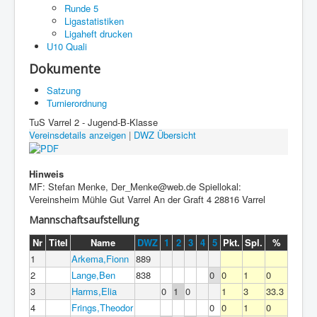
Runde 5
Ligastatistiken
Ligaheft drucken
U10 Quali
Dokumente
Satzung
Turnierordnung
TuS Varrel 2 - Jugend-B-Klasse
Vereinsdetails anzeigen
|
DWZ Übersicht
Hinweis
MF: Stefan Menke, Der_Menke@web.de Spiellokal:
Vereinsheim Mühle Gut Varrel An der Graft 4 28816 Varrel
Mannschaftsaufstellung
Nr
Titel
Name
DWZ
1
2
3
4
5
Pkt.
Spl.
%
1
Arkema,Fionn
889
2
Lange,Ben
838
0
0
1
0
3
Harms,Elia
0
1
0
1
3
33.3
4
Frings,Theodor
0
0
1
0