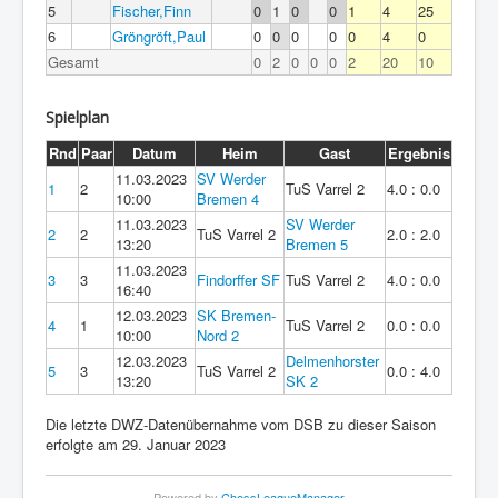
5
Fischer,Finn
0
1
0
0
1
4
25
6
Gröngröft,Paul
0
0
0
0
0
4
0
Gesamt
0
2
0
0
0
2
20
10
Spielplan
Rnd
Paar
Datum
Heim
Gast
Ergebnis
11.03.2023
SV Werder
1
2
TuS Varrel 2
4.0 : 0.0
10:00
Bremen 4
11.03.2023
SV Werder
2
2
TuS Varrel 2
2.0 : 2.0
13:20
Bremen 5
11.03.2023
3
3
Findorffer SF
TuS Varrel 2
4.0 : 0.0
16:40
12.03.2023
SK Bremen-
4
1
TuS Varrel 2
0.0 : 0.0
10:00
Nord 2
12.03.2023
Delmenhorster
5
3
TuS Varrel 2
0.0 : 4.0
13:20
SK 2
Die letzte DWZ-Datenübernahme vom DSB zu dieser Saison
erfolgte am 29. Januar 2023
Powered by
ChessLeagueManager