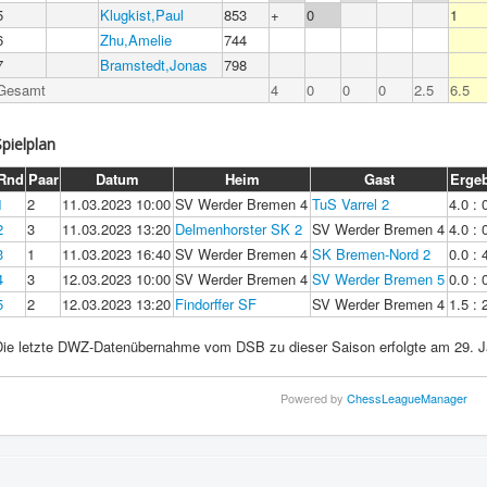
5
Klugkist,Paul
853
+
0
1
6
Zhu,Amelie
744
7
Bramstedt,Jonas
798
Gesamt
4
0
0
0
2.5
6.5
Spielplan
Rnd
Paar
Datum
Heim
Gast
Erge
1
2
11.03.2023 10:00
SV Werder Bremen 4
TuS Varrel 2
4.0 : 
2
3
11.03.2023 13:20
Delmenhorster SK 2
SV Werder Bremen 4
4.0 : 
3
1
11.03.2023 16:40
SV Werder Bremen 4
SK Bremen-Nord 2
0.0 : 
4
3
12.03.2023 10:00
SV Werder Bremen 4
SV Werder Bremen 5
0.0 : 
5
2
12.03.2023 13:20
Findorffer SF
SV Werder Bremen 4
1.5 : 
Die letzte DWZ-Datenübernahme vom DSB zu dieser Saison erfolgte am 29. J
Powered by
ChessLeagueManager