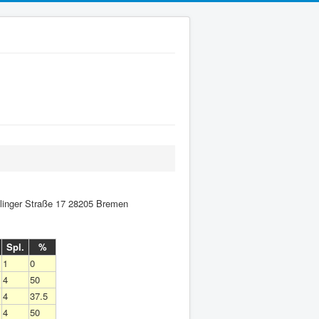
linger Straße 17 28205 Bremen
Spl.
%
1
0
4
50
4
37.5
4
50