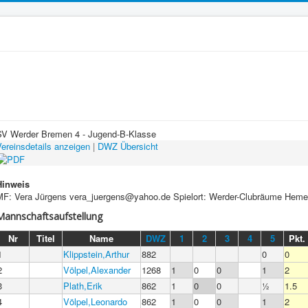
SV Werder Bremen 4 - Jugend-B-Klasse
ereinsdetails anzeigen
|
DWZ Übersicht
Hinweis
MF: Vera Jürgens vera_juergens@yahoo.de Spielort: Werder-Clubräume Heme
Mannschaftsaufstellung
Nr
Titel
Name
DWZ
1
2
3
4
5
Pkt.
1
Klippstein,Arthur
882
0
0
2
Völpel,Alexander
1268
1
0
0
1
2
3
Plath,Erik
862
1
0
0
½
1.5
4
Völpel,Leonardo
862
1
0
0
1
2