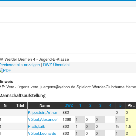
SV Werder Bremen 4 - Jugend-B-Klasse
ereinsdetails anzeigen
|
DWZ Übersicht
Hinweis
MF: Vera Jürgens vera_juergens@yahoo.de Spielort: Werder-Clubräume Heme
Mannschaftsaufstellung
Nr
Titel
Name
DWZ
1
2
3
4
5
Pkt.
1
Klippstein,Arthur
882
0
0
2
Völpel,Alexander
1268
1
0
0
1
2
3
Plath,Erik
862
1
0
0
½
1.5
4
Völpel,Leonardo
862
1
0
0
1
2