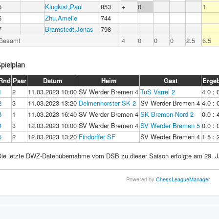
5
Klugkist,Paul
853
+
0
1
6
Zhu,Amelie
744
7
Bramstedt,Jonas
798
Gesamt
4
0
0
0
2.5
6.5
Spielplan
Rnd
Paar
Datum
Heim
Gast
Erge
1
2
11.03.2023 10:00
SV Werder Bremen 4
TuS Varrel 2
4.0 : 
2
3
11.03.2023 13:20
Delmenhorster SK 2
SV Werder Bremen 4
4.0 : 
3
1
11.03.2023 16:40
SV Werder Bremen 4
SK Bremen-Nord 2
0.0 : 
4
3
12.03.2023 10:00
SV Werder Bremen 4
SV Werder Bremen 5
0.0 : 
5
2
12.03.2023 13:20
Findorffer SF
SV Werder Bremen 4
1.5 : 
Die letzte DWZ-Datenübernahme vom DSB zu dieser Saison erfolgte am 29. J
Powered by
ChessLeagueManager