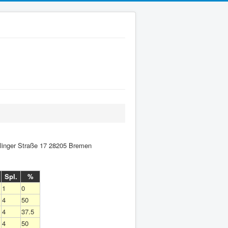
linger Straße 17 28205 Bremen
Spl.
%
1
0
4
50
4
37.5
4
50