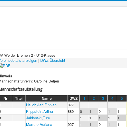
SV Werder Bremen 2 - U12-Klasse
ereinsdetails anzeigen
|
DWZ Übersicht
Hinweis
annschaftsführerin: Caroline Detjen
Mannschaftsaufstellung
Nr
Titel
Name
DWZ
1
2
3
4
5
1
Halich,Jan Finnian
877
2
Klippstein,Arthur
889
0
1
0
1
1
3
Jablonski,Ture
1
1
1
1
1
4
Marrufo,Adriana
927
1
1
0
1
1