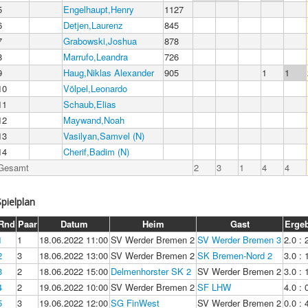
5
Engelhaupt,Henry
1127
6
Detjen,Laurenz
845
7
Grabowski,Joshua
878
8
Marrufo,Leandra
726
9
Haug,Niklas Alexander
905
1
1
10
Völpel,Leonardo
11
Schaub,Elias
12
Maywand,Noah
13
Vasilyan,Samvel (N)
14
Cherif,Badim (N)
Gesamt
2
3
1
4
4
Spielplan
Rnd
Paar
Datum
Heim
Gast
Erge
1
1
18.06.2022 11:00
SV Werder Bremen 2
SV Werder Bremen 3
2.0 : 
2
3
18.06.2022 13:00
SV Werder Bremen 2
SK Bremen-Nord 2
3.0 : 
3
2
18.06.2022 15:00
Delmenhorster SK 2
SV Werder Bremen 2
3.0 : 
4
2
19.06.2022 10:00
SV Werder Bremen 2
SF LHW
4.0 : 
5
3
19.06.2022 12:00
SG FinWest
SV Werder Bremen 2
0.0 : 