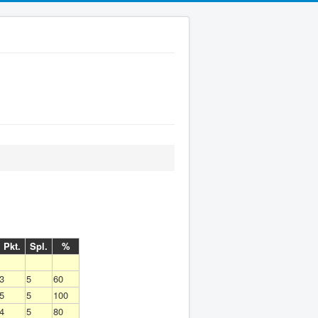
Pkt.
Spl.
%
3
5
60
5
5
100
4
5
80