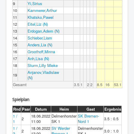
9
Yi,Sirius
10
Kammerer,Arthur
11
Khatsko,Pawel
12
Eitel,Liz (N)
13
Erdogan,Adem (N)
14
Schieber,Liam
15
Anders,Lia (N)
16
Groothoff,Minna
17
Anh,Lisa (N)
18
Sturm,Lilly Mieke
Anjanov,Vladislaw
19
(N)
Gesamt
3.5
1
2
2
8.5
16
53.1
Spielplan
Rnd
Paar
Datum
Heim
Gast
Ergebnis
1 /
18.06.2022
Delmenhorster
SK Bremen-
2
3.5 : 0.5
1
11:00
SK 1
Nord 1
1 /
18.06.2022
SV Werder
Delmenhorster
2
3.0 : 1.0
2
13:00
Bremen 1
SK 1