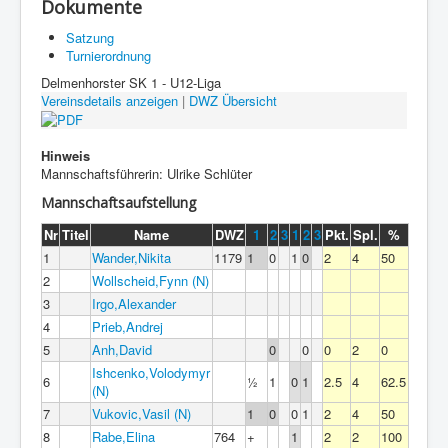
Dokumente
Satzung
Turnierordnung
Delmenhorster SK 1 - U12-Liga
Vereinsdetails anzeigen
|
DWZ Übersicht
Hinweis
Mannschaftsführerin: Ulrike Schlüter
Mannschaftsaufstellung
Nr
Titel
Name
DWZ
1
2
3
1
2
3
Pkt.
Spl.
%
1
Wander,Nikita
1179
1
0
1
0
2
4
50
2
Wollscheid,Fynn (N)
3
Irgo,Alexander
4
Prieb,Andrej
5
Anh,David
0
0
0
2
0
Ishcenko,Volodymyr
6
½
1
0
1
2.5
4
62.5
(N)
7
Vukovic,Vasil (N)
1
0
0
1
2
4
50
8
Rabe,Elina
764
+
1
2
2
100