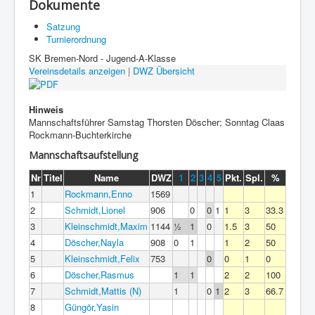
Dokumente
Satzung
Turnierordnung
SK Bremen-Nord - Jugend-A-Klasse
Vereinsdetails anzeigen
|
DWZ Übersicht
Hinweis
Mannschaftsführer Samstag Thorsten Döscher; Sonntag Claas
Rockmann-Buchterkirche
Mannschaftsaufstellung
Nr
Titel
Name
DWZ
1
2
3
4
5
Pkt.
Spl.
%
1
Rockmann,Enno
1569
2
Schmidt,Lionel
906
0
0
1
1
3
33.3
3
Kleinschmidt,Maxim
1144
½
1
0
1.5
3
50
4
Döscher,Nayla
908
0
1
1
2
50
5
Kleinschmidt,Felix
753
0
0
1
0
6
Döscher,Rasmus
1
1
2
2
100
7
Schmidt,Mattis (N)
1
0
1
2
3
66.7
8
Güngör,Yasin