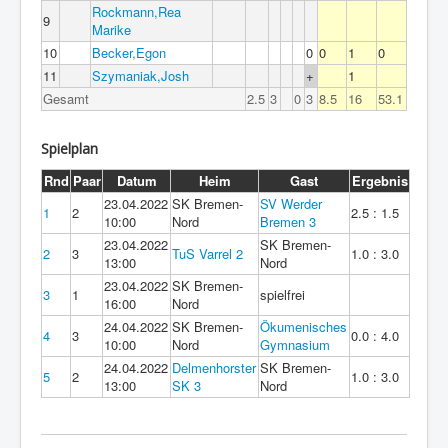
Rockmann,Rea
9
Marike
10
Becker,Egon
0
0
1
0
11
Szymaniak,Josh
+
1
Gesamt
2.5
3
0
3
8.5
16
53.1
Spielplan
Rnd
Paar
Datum
Heim
Gast
Ergebnis
23.04.2022
SK Bremen-
SV Werder
1
2
2.5 : 1.5
10:00
Nord
Bremen 3
23.04.2022
SK Bremen-
2
3
TuS Varrel 2
1.0 : 3.0
13:00
Nord
23.04.2022
SK Bremen-
3
1
spielfrei
16:00
Nord
24.04.2022
SK Bremen-
Ökumenisches
4
3
0.0 : 4.0
10:00
Nord
Gymnasium
24.04.2022
Delmenhorster
SK Bremen-
5
2
1.0 : 3.0
13:00
SK 3
Nord