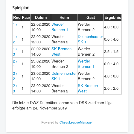
Spielplan
Rnd
Paar
Datum
Heim
Gast
Ergebnis
1 /
22.02.2020
Werder
Werder
1
4.0 : 0.0
1
10:00
Bremen 1
Bremen 2
1 /
22.02.2020
Werder
Delmenhorster
1
0.0 : 4.0
2
12:00
Bremen 2
SK 1
1 /
22.02.2020
SK Bremen-
Werder
1
2.5 : 1.5
3
14:00
West
Bremen 2
2 /
23.02.2020
Werder
Werder
1
0.0 : 4.0
1
10:00
Bremen 2
Bremen 1
2 /
23.02.2020
Delmenhorster
Werder
1
4.0 : 0.0
2
12:00
SK 1
Bremen 2
2 /
23.02.2020
Werder
SK Bremen-
1
2.0 : 2.0
3
14:00
Bremen 2
West
Die letzte DWZ-Datenübernahme vom DSB zu dieser Liga
erfolgte am 24. November 2019
Powered by
ChessLeagueManager