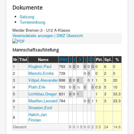
Dokumente
Satzung
Turnierordnung
Werder Bremen 2 - U12 A-Klasse
Vereinsdetails anzeigen
|
DWZ Übersicht
Mannschaftsaufstellung
Nr
Titel
Name
DWZ
1
2
3
1
2
3
Pkt.
Spl.
%
1
Klugkist,Paul
793
0
0
0
0
0
0
0
6
0
2
Marrufo,Emilia
739
0
0
0
2
0
3
Völpel,Alexander
898
0
0
0
0
1
1
5
20
4
Plath,Erik
703
0
0
½
0
0
0.5
5
10
5
Lichtblau,Gregor
831
0
0
1
1
3
33.3
6
Maaßen,Leonard
784
0
0
1
1
3
33.3
7
Straeten,Emil
Halich,Jan
8
Finnian
Gesamt
0
0
1.5
0
0
2
3.5
24
14.6