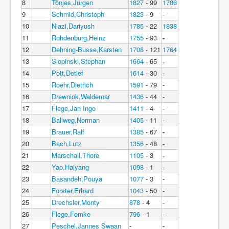
8
Tönjes,Jürgen
1827
- 99
1786
9
Schmid,Christoph
1823
- 9
-
10
Niazi,Dariyush
1785
- 22
1838
11
Rohdenburg,Heinz
1755
- 93
-
12
Dehning-Busse,Karsten
1708
- 121
1764
13
Slopinski,Stephan
1664
- 65
-
14
Pott,Detlef
1614
- 30
-
15
Roehr,Dietrich
1591
- 79
-
16
Drewniok,Waldemar
1436
- 44
-
17
Flege,Jan Ingo
1411
- 4
-
18
Ballweg,Norman
1405
- 11
-
19
Brauer,Ralf
1385
- 67
-
20
Bach,Lutz
1356
- 48
-
21
Marschall,Thore
1105
- 3
-
22
Yao,Haiyang
1098
- 1
-
23
Basandeh,Pouya
1077
- 3
-
24
Förster,Erhard
1043
- 50
-
25
Drechsler,Monty
878
- 4
-
26
Flege,Femke
796
- 1
-
27
Peschel,Jannes Swaan
-
-