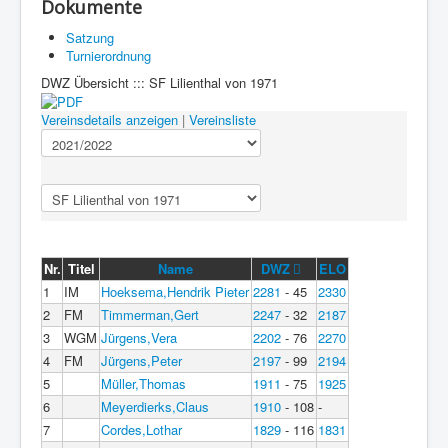
Dokumente
Satzung
Turnierordnung
DWZ Übersicht ::: SF Lilienthal von 1971
Vereinsdetails anzeigen
|
Vereinsliste
Nr.
Titel
Name
DWZ
ELO
1
IM
Hoeksema,Hendrik Pieter
2281
- 45
2330
2
FM
Timmerman,Gert
2247
- 32
2187
3
WGM
Jürgens,Vera
2202
- 76
2270
4
FM
Jürgens,Peter
2197
- 99
2194
5
Müller,Thomas
1911
- 75
1925
6
Meyerdierks,Claus
1910
- 108
-
7
Cordes,Lothar
1829
- 116
1831