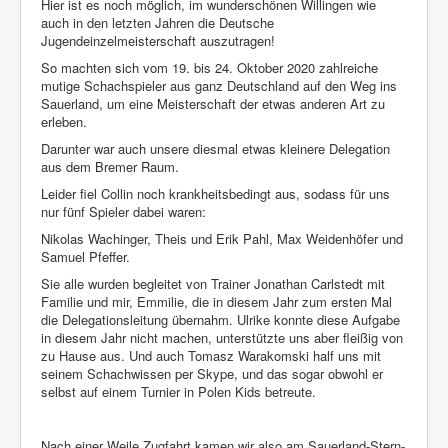
Hier ist es noch möglich, im wunderschönen Willingen wie
auch in den letzten Jahren die Deutsche
Jugendeinzelmeisterschaft auszutragen!
So machten sich vom 19. bis 24. Oktober 2020 zahlreiche
mutige Schachspieler aus ganz Deutschland auf den Weg ins
Sauerland, um eine Meisterschaft der etwas anderen Art zu
erleben.
Darunter war auch unsere diesmal etwas kleinere Delegation
aus dem Bremer Raum.
Leider fiel Collin noch krankheitsbedingt aus, sodass für uns
nur fünf Spieler dabei waren:
Nikolas Wachinger, Theis und Erik Pahl, Max Weidenhöfer und
Samuel Pfeffer.
Sie alle wurden begleitet von Trainer Jonathan Carlstedt mit
Familie und mir, Emmilie, die in diesem Jahr zum ersten Mal
die Delegationsleitung übernahm. Ulrike konnte diese Aufgabe
in diesem Jahr nicht machen, unterstützte uns aber fleißig von
zu Hause aus. Und auch Tomasz Warakomski half uns mit
seinem Schachwissen per Skype, und das sogar obwohl er
selbst auf einem Turnier in Polen Kids betreute.
Nach einer Weile Zugfahrt kamen wir also am Sauerland-Stern-