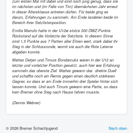
zum ersten Mal mit dabei und sind noch jung genug, dass sie
im nächsten und (im Falle von Tim) übernächsten Jahr erneut
in dieser Altersklasse antreten dürfen. Für beide ging es
darum, Erfahrungen zu sammeln. Am Ende landeten beide im
Bereich ihrer Setzlistenposition.
Emilia Marrufo hatte in der U12w stolze 300 DWZ-Punkte
Rückstand auf die Vorletzte der Setzliste. In diesem Sinne
sind 1,5 Punkte aus 7 Partien aller Ehren wert, stark dabei ihr
Sieg in der Schlussrunde, womit sie auch die Rote Laterne
abgeben konnte.
Mattes Detjen und Timurs Bondarcuks waren in der U12 an
letzter und vorletzter Position gesetzt, auch hier war Erfahrung
sammeln das oberste Ziel. Mattes gewann das direkte Duell
und schaffte noch ein Remis gegen einen deutlich stärkeren
Gegner, so dass er am Ende immerhin drei Spieler hinter sich
lassen konnte. Und auch Timurs gewann eine Partie, so dass
kein Bremer ohne Sieg nach Hause fahren musste.
(Dennis Webner)
© 2026 Bremer Schachjugend
Nach oben