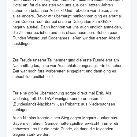
Hotel an, für die meisten von uns aus den letzten Jahren
schon ein bekannter Anblick! Und trotzdem war dieses Jahr
alles anders. Bevor wir überhaupt reinkonnten ging es erstmal
zum Corona-Test, der bei unserer Delegation zum Glück
negativ ausfiel. Dann konnten wir uns auch endlich anmelden,
die Zimmer beziehen und uns etwas ausruhen. Bei ein paar
Runden Wizard und Codenames ließen wir den ersten Abend
ausklingen.
Zur Freude unserer Teilnehmer ging die erste Runde erst am
Nachmittag los, also war Ausschlafen angesagt. Ein bisschen
Zeit war noch fürs Vorbereiten eingeplant und dann ging es
schachlich endlich los!
Für eine große Überraschung sorgte direkt mal Erik. Als
Underdog mit 134 DWZ weniger konnte er unseren
„Bundeslands-Nachbarn" Jan Pubantz aus Niedersachsen
schlagen!
Auch Nikolas konnte einen Sieg gegen Magnus Junker aus
Bayern einfahren. Samuel hatte spielfrei erwischt, immer ein
schweres Los für die erste Runde, da dann die folgenden
Gegner stark werden.