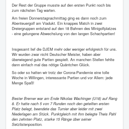
Der Rest der Gruppe musste auf den ersten Punkt noch bis
zum nächsten Tag warten.
Am freien Donnerstagnachmittag ging es dann noch zum
Abenteuergolf am Viadukt. Ein knappes Match in zwei
Dreiergruppen entstand auf den 18 Bahnen des Minigolfplatzes
- eine gelungene Abwechslung von den langen Schachpartien!
Insgesamt lief die DJEM mehr oder weniger erfolgreich für uns.
Wir wurden zwar nicht Deutscher Meister, haben aber
überwiegend gute Partien gespielt. An manchen Stellen fehlte
dann einfach mal das nötige Quäntchen Glück.
So oder so hatten wir trotz der Corona-Pandemie eine tolle
Woche in Willingen, interessante Partien und vor Allem: jede
Menge Spaß!
Bester Bremer war am Ende Nikolas Wachinger (U18) auf Rang
8. Er hatte nach 5 von 7 Runden noch den geteilten ersten
Platz belegt, beendete das Turnier aber leider mit zwei
Niederlagen am Stück. Punktgleich mit ihm belegte Theis Pahl
den zehnten Platz, starke 15 Ränge über seiner
Setzlistenposition.