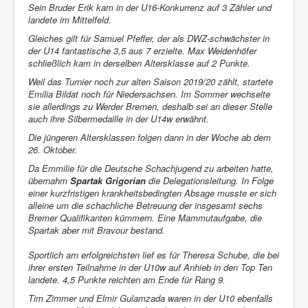
Sein Bruder Erik kam in der U16-Konkurrenz auf 3 Zähler und
landete im Mittelfeld.
Gleiches gilt für Samuel Pfeffer, der als DWZ-schwächster in
der U14 fantastische 3,5 aus 7 erzielte. Max Weidenhöfer
schließlich kam in derselben Altersklasse auf 2 Punkte.
Weil das Turnier noch zur alten Saison 2019/20 zählt, startete
Emilia Bildat noch für Niedersachsen. Im Sommer wechselte
sie allerdings zu Werder Bremen, deshalb sei an dieser Stelle
auch ihre Silbermedaille in der U14w erwähnt.
Die jüngeren Altersklassen folgen dann in der Woche ab dem
26. Oktober.
Da Emmilie für die Deutsche Schachjugend zu arbeiten hatte,
übernahm
Spartak Grigorian
die Delegationsleitung. In Folge
einer kurzfristigen krankheitsbedingten Absage musste er sich
alleine um die schachliche Betreuung der insgesamt sechs
Bremer Qualifikanten kümmern. Eine Mammutaufgabe, die
Spartak aber mit Bravour bestand.
Sportlich am erfolgreichsten lief es für Theresa Schube, die bei
ihrer ersten Teilnahme in der U10w auf Anhieb in den Top Ten
landete. 4,5 Punkte reichten am Ende für Rang 9.
Tim Zimmer und Elmir Gulamzada waren in der U10 ebenfalls